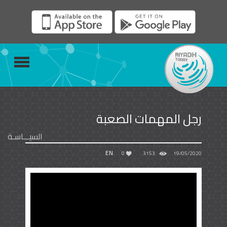
رجل المهمات الصعبة
السيـــاسـة
EN
0
3153
19/05/2020