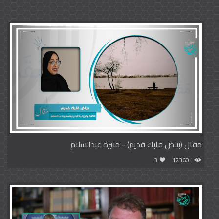
مقال (بياض قلبك قديم) - منيرة عبدالسلام
3
12360