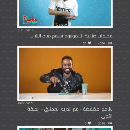
31/10/2019
مخلفات صناعة الالمونيوم تسمم مياه الشرب
30
4290
10/03/2022
برنامج ‏ ⁧‫فضفضة - مع اندريه العملاق - الحلقة
الأولى
0
2278