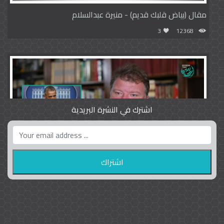
مقال (بياض قلبك قديم) - منيرة عبدالسلام
3
12368
اشترك في النشرة البريدية
واشنطن بوست واللوبي المزدوج
23
9792