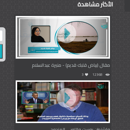
الأكثر مشاهدة
مقال (بياض قلبك قديم) - منيرة عبدالسلام
3
12368
واشنطن بوست واللوبي المزدوج