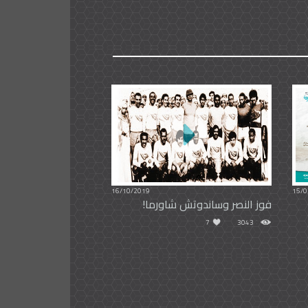
16/10/2019
15/0
فوز النصر وساندوتش شاورما!
7
3043