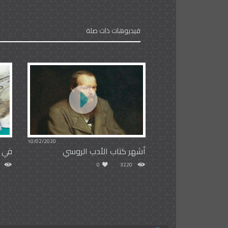
فيديوهات ذات صلة
10/02/2020
أشهر كتاب الأدب الروسي
في مث
0
3220