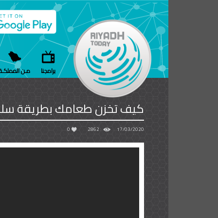
برامجنا
مـن المملكـة
كيف تخزن طعامك بطريقة سلي
0
2862
17/03/2020