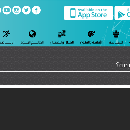
السيـــاسـة
الثقافـة والفنـون
المــال والأعمــال
العالـــــم اليــــوم
الريــــــاضـ
مة؟