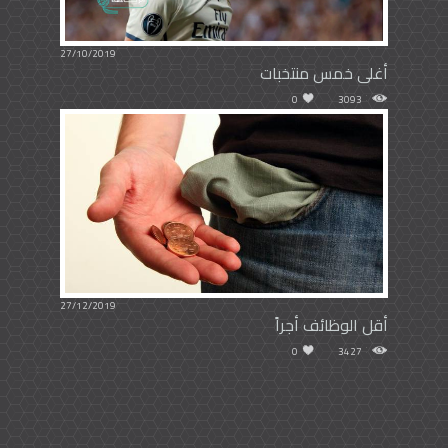
27/10/2019
أغلى خمس منتخبات
0
3093
27/12/2019
أقل الوظائف أجراً
0
3427