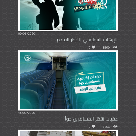
09/06/2020
الإرهاب البيولوجي الخطر القادم
0
3569
14/06/2020
عقبات تنتظر المسافرين جواً
0
3266