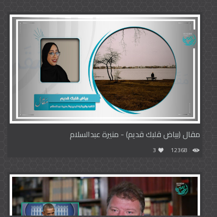
مقال (بياض قلبك قديم) - منيرة عبدالسلام
3
12368