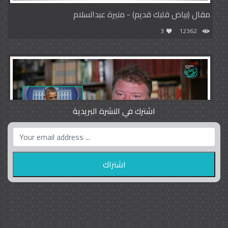
مقال (بياض قلبك قديم) - منيرة عبدالسلام
3
12362
اشترك في النشرة البريدية
واشنطن بوست واللوبي المزدوج
23
9791