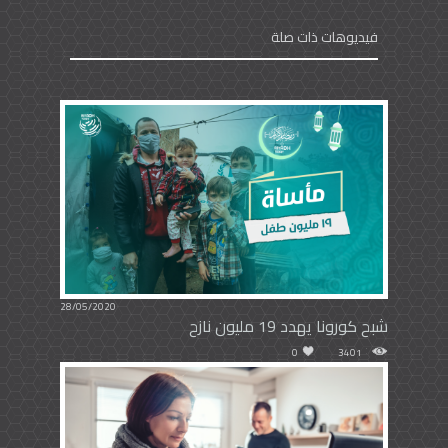
فيديوهات ذات صلة
28/05/2020
شبح كورونا يهدد 19 مليون نازح
0
3401