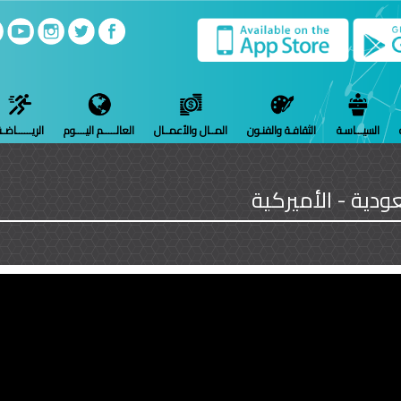
السيـــاسـة
الثقافـة والفنـون
المــال والأعمــال
العالـــــم اليــــوم
الريــــــاضـ
ودية - الأميركية