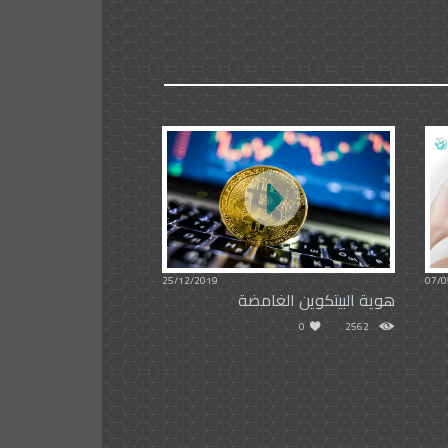
25/12/2019
07/0
هوية البيتكوين الغامضة
0
2562