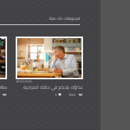
فيديوهات ذات صلة
29/03/2020
غذاؤك يتحكم في حالتك المزاجية
بطا
0
3069