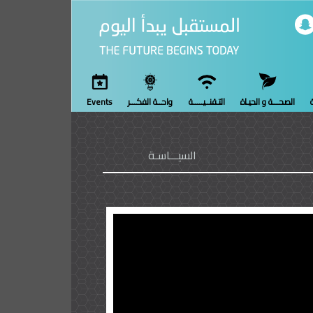
ة
الصحـــة و الحيـاة
التـقنــيـــــة
واحــة الفكـــر
Events
السيـــاسـة