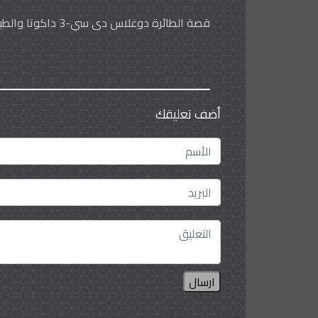
قصة الطائرة دوغلاس دي سي-3 داكوتا والطيار الأول جو غرانت
أضف تعليقك
ارسال