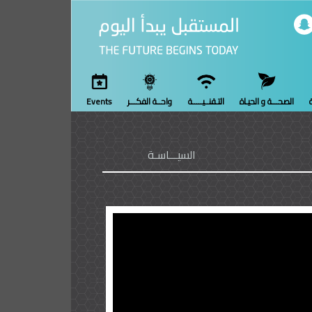
ة
الصحـــة و الحيـاة
التـقنــيـــــة
واحــة الفكـــر
Events
السيـــاسـة