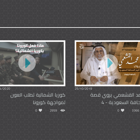
4/2020
25/10/2019
د القشعمي يروي قصة
كوريا الشمالية تطلب العون
افة السعودية - 4
لمواجهة كورونا
0
2959
0
3366