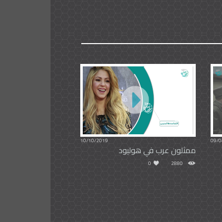
10/10/2019
09/0
ممثلون عرب في هوليود
0
2880