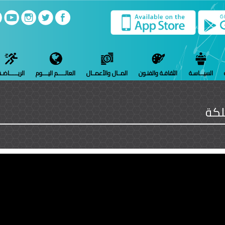
السيـــاسـة
الثقافـة والفنـون
المــال والأعمــال
العالـــــم اليــــوم
الريــــــاضـ
لكة