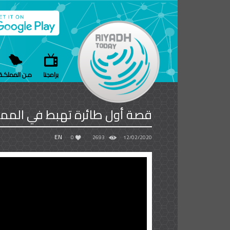
برامجنا
مـن المملكـة
قصة أول طائرة تهبط في المم
EN
0
2693
12/02/2020