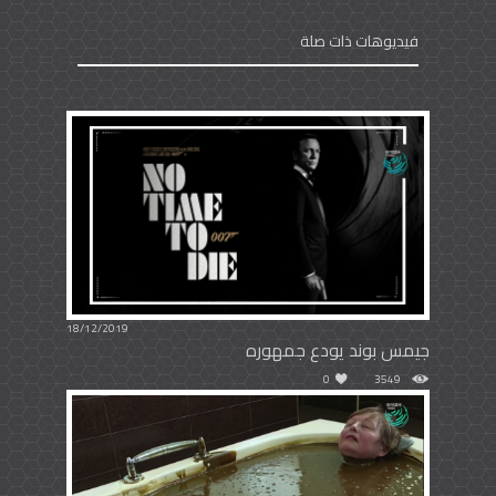
فيديوهات ذات صلة
18/12/2019
جيمس بوند يودع جمهوره
0
3549