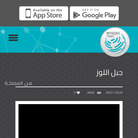
جبل اللوز
مـن المملكـة
0
2669
18/01/2020