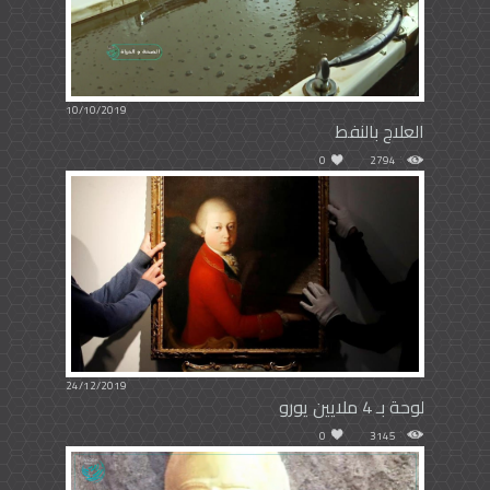
10/10/2019
العلاج بالنفط
0
2794
24/12/2019
لوحة بـ 4 ملايين يورو
0
3145