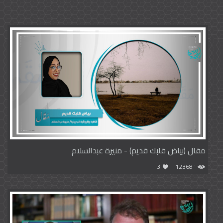
مقال (بياض قلبك قديم) - منيرة عبدالسلام
3
12368