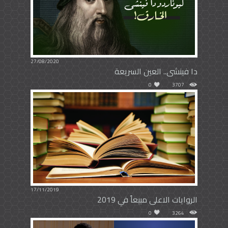
27/08/2020
دا فينشى.. العين السريعة
0
3707
17/11/2019
الروايات الاعلى مبيعاً في 2019
0
3264