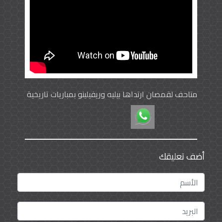
متاحف لقمصان ارتداها بيليه وريفيلينو بمباريات تاريخية
أضف تعليقك