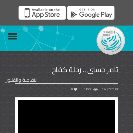
تامر حسني .. رحلة كفاح
الثقافـة والفنـون
0
3153
31/12/2019