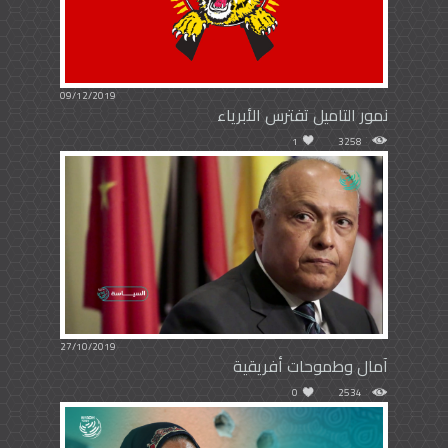
09/12/2019
نمور التاميل تفترس الأبرياء
1
3258
27/10/2019
آمال وطموحات أفريقية
0
2534