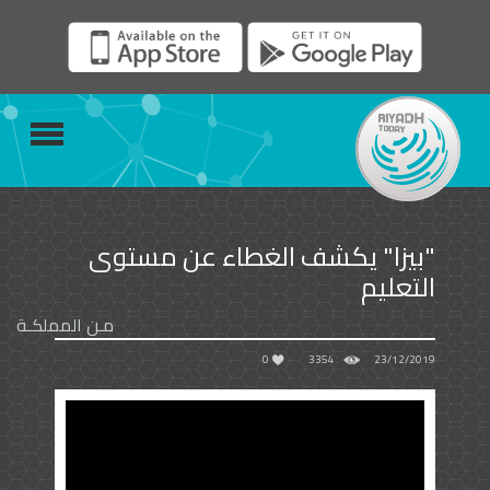
"بيزا" يكشف الغطاء عن مستوى
التعليم
مـن المملكـة
0
3354
23/12/2019