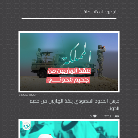
فيديوهات ذات صلة
23/04/2020
حرس الحدود السعودي ينقذ الهاربين من جحيم
الحوثي
0
2709