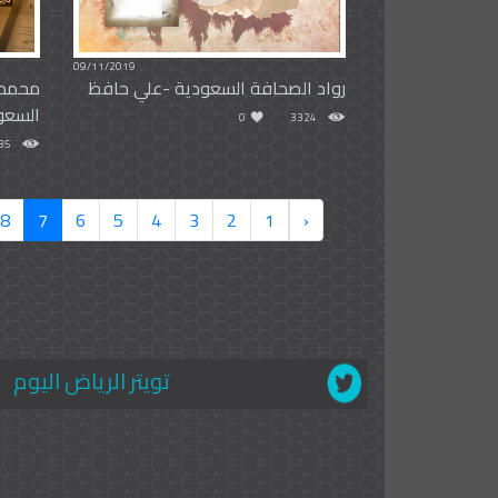
09/11/2019
رواد الصحافة السعودية -علي حافظ
محمد 
السعود
0
3324
85
8
7
6
5
4
3
2
1
‹
تويتر الرياض اليوم