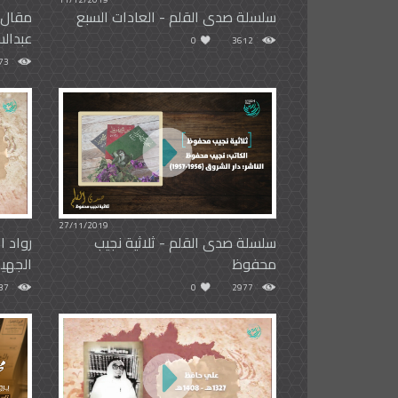
سلسلة صدى القلم - العادات السبع
مقال (
عبدالس
0
3612
73
27/11/2019
سلسلة صدى القلم - ثلاثية نجيب
رواد ا
محفوظ
الجهي
37
0
2977