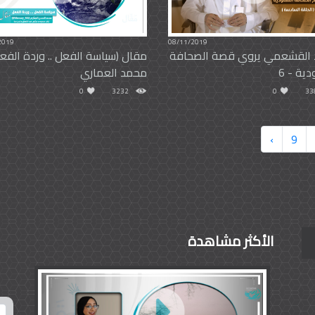
2019
08/11/2019
القشعمي يروي قصة الصحافة
مقال (سياسة الفعل .. وردة الفعل
ية - 6
محمد العماري
0
3232
0
33
›
9
الأكثر مشاهدة