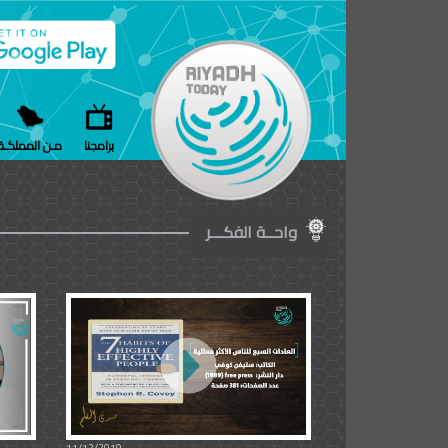
برامجنا
مـن المملكـة
واحــة الفكـــر
11/12/2019