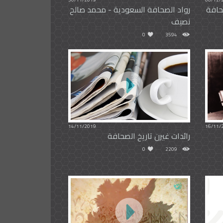
حافة
رواد الصحافة السعودية - محمد صالح
نصيف
0
3594
14/11/2019
16/11/
رائدات غيرن تاريخ الصحافة
0
2209