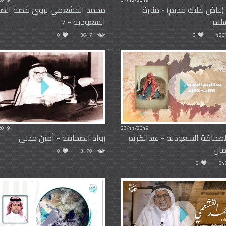
بياض قلبك قديم) - منيرة
محمد القشعمي يروي قصة الص
لام
السعودية - 7
0
3647
3
123
2019
23/11/2019
لصحافة السعودية - عبدالكريم
رواد الصحافة - أمين مدني
مان
0
3170
0
34