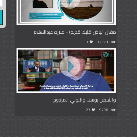
مقال (بياض قلبك قديم) - منيرة عبدالسلام
3
12373
واشنطن بوست واللوبي المزدوج
23
9796